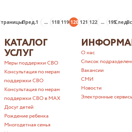
Страницы:
Пред.
1
...
118
119
120
121
122
...
195
След.
В
КАТАЛОГ
ИНФОРМА
УСЛУГ
О нас
Список подразделен
Меры поддержки СВО
Вакансии
Консультация по мерам
СМИ
поддержки СВО
Новости
Консультация по мерам
Электронные сервис
поддержки СВО в МАХ
Досуг детей
Рождение ребенка
Многодетная семья