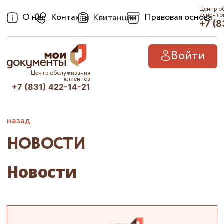
Центр о
О нас
Контакты
Правовая основа
клиенто
Квитанции
+7 (8
Войти
Центр обслуживания
клиентов
+7 (831) 422-14-21
назад
НОВОСТИ
Новости