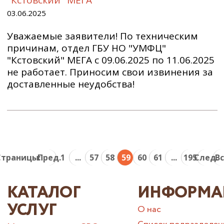
03.06.2025
Уважаемые заявители! По техническим
причинам, отдел ГБУ НО "УМФЦ"
"Кстовский" МЕГА с 09.06.2025 по 11.06.2025
не работает. Приносим свои извинения за
доставленные неудобства!
Страницы:
Пред.
1
...
57
58
59
60
61
...
195
След.
В
КАТАЛОГ
ИНФОРМА
УСЛУГ
О нас