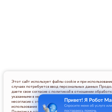
Этот сайт использует файлы cookie и при использовани
случаях потребуется ввод персональных данных Продол
даете свое согласие с политикой в отношении обработк
указанными в ней условиями обработки персональной ин
Привет! Я Робот Ма
несогласия с этими условиями Пользователь должен во
использования сайта.
Спросите меня об услуге ил
Политика в отношении обработки ПД
постараюсь помочь