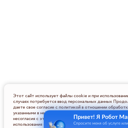
Этот сайт использует файлы cookie и при использовани
случаях потребуется ввод персональных данных Продол
даете свое согласие с политикой в отношении обработк
указанными в ней условиями обработки персональной ин
Привет! Я Робот Ма
несогласия с этими условиями Пользователь должен во
использования сайта.
Спросите меня об услуге ил