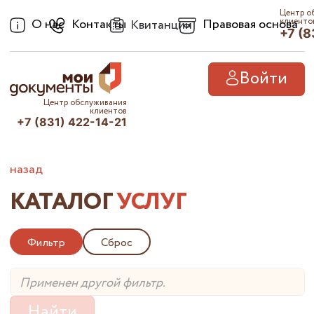
Центр о
О нас
Контакты
Правовая основа
клиенто
Квитанции
+7 (8
Войти
Центр обслуживания
клиентов
+7 (831) 422-14-21
назад
КАТАЛОГ
УСЛУГ
Фильтр
Сброс
Найти