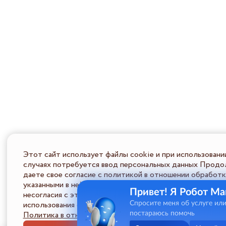
Этот сайт использует файлы cookie и при использовани
случаях потребуется ввод персональных данных Продол
даете свое согласие с политикой в отношении обработк
указанными в ней условиями обработки персональной ин
Привет! Я Робот Ма
несогласия с этими условиями Пользователь должен во
использования сайта.
Спросите меня об услуге ил
Политика в отношении обработки ПД
постараюсь помочь