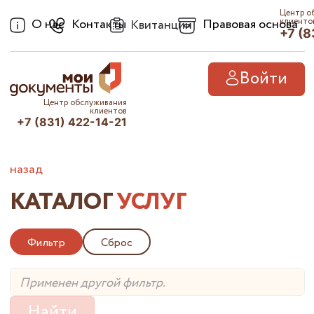
Центр о
О нас
Контакты
Правовая основа
клиенто
Квитанции
+7 (8
Войти
Центр обслуживания
клиентов
+7 (831) 422-14-21
назад
КАТАЛОГ
УСЛУГ
Фильтр
Сброс
Найти