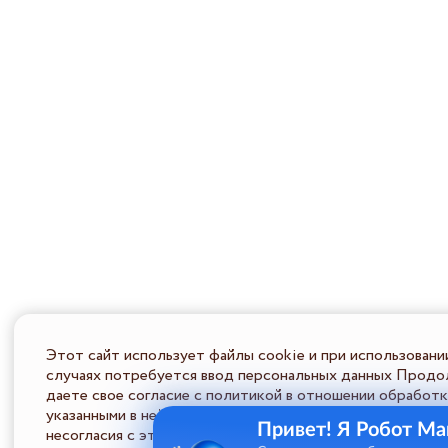
Этот сайт использует файлы cookie и при использовани
случаях потребуется ввод персональных данных Продол
даете свое согласие с политикой в отношении обработк
указанными в ней условиями обработки персональной ин
Привет! Я Робот Ма
несогласия с этими условиями Пользователь должен во