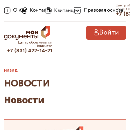
Центр о
О нас
Контакты
Правовая основа
клиенто
Квитанции
+7 (8
Войти
Центр обслуживания
клиентов
+7 (831) 422-14-21
назад
НОВОСТИ
Новости