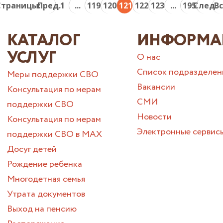
Страницы:
Пред.
1
...
119
120
121
122
123
...
195
След.
В
КАТАЛОГ
ИНФОРМА
УСЛУГ
О нас
Список подразделен
Меры поддержки СВО
Вакансии
Консультация по мерам
СМИ
поддержки СВО
Новости
Консультация по мерам
Электронные сервис
поддержки СВО в МАХ
Досуг детей
Рождение ребенка
Многодетная семья
Утрата документов
Выход на пенсию