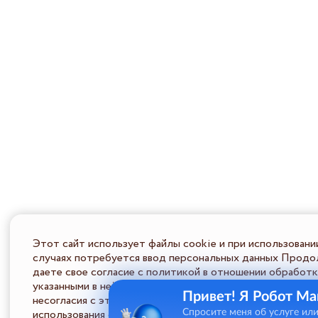
Этот сайт использует файлы cookie и при использовани
случаях потребуется ввод персональных данных Продол
даете свое согласие с политикой в отношении обработк
указанными в ней условиями обработки персональной ин
Привет! Я Робот Ма
несогласия с этими условиями Пользователь должен во
использования сайта.
Спросите меня об услуге ил