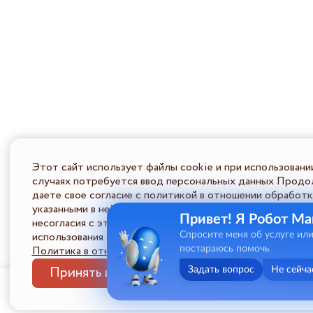
Этот сайт использует файлы cookie и при использовани
случаях потребуется ввод персональных данных Продол
даете свое согласие с политикой в отношении обработк
указанными в ней условиями обработки персональной ин
Привет! Я Робот Ма
несогласия с этими условиями Пользователь должен во
использования сайта.
Спросите меня об услуге ил
Политика в отношении обработки ПД
постараюсь помочь
Принять и закрыть
Задать вопрос
Не сейча
Меню
Услуги
Статус дела
Профиль