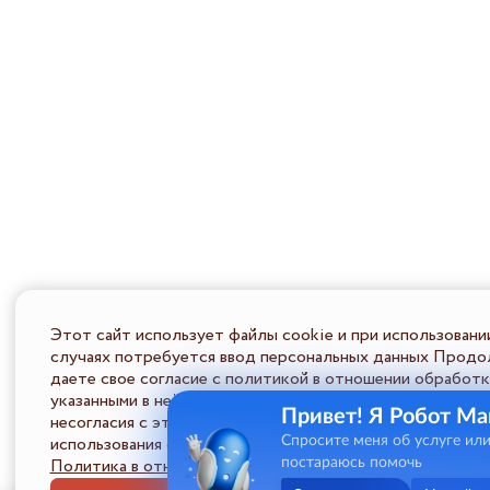
Этот сайт использует файлы cookie и при использовани
случаях потребуется ввод персональных данных Продол
даете свое согласие с политикой в отношении обработк
указанными в ней условиями обработки персональной ин
Привет! Я Робот Ма
несогласия с этими условиями Пользователь должен во
использования сайта.
Спросите меня об услуге ил
Политика в отношении обработки ПД
постараюсь помочь