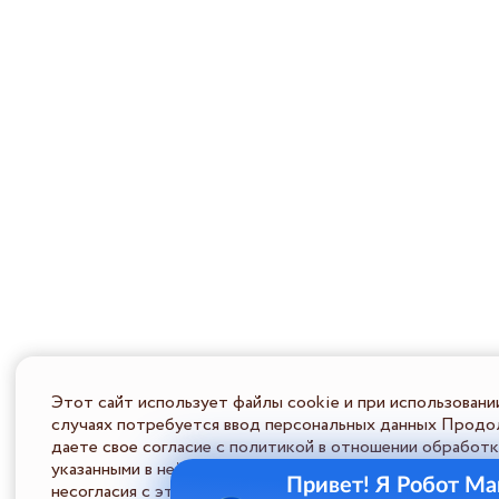
Этот сайт использует файлы cookie и при использовани
случаях потребуется ввод персональных данных Продол
даете свое согласие с политикой в отношении обработк
указанными в ней условиями обработки персональной ин
Привет! Я Робот Ма
несогласия с этими условиями Пользователь должен во