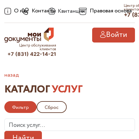
Центр о
О нас
Контакты
Правовая основа
клиенто
Квитанции
+7 (8
Войти
Центр обслуживания
клиентов
+7 (831) 422-14-21
назад
КАТАЛОГ
УСЛУГ
Фильтр
Сброс
Найти