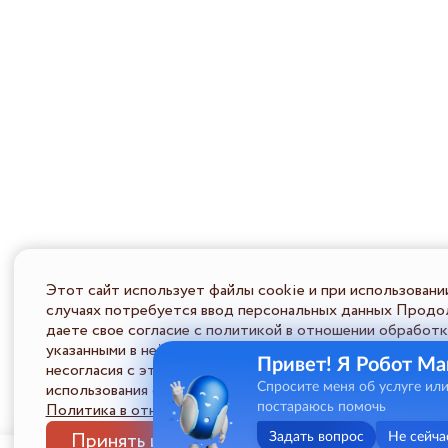
Этот сайт использует файлы cookie и при использовани
случаях потребуется ввод персональных данных Продол
даете свое согласие с политикой в отношении обработк
указанными в ней условиями обработки персональной ин
Привет! Я Робот Ма
несогласия с этими условиями Пользователь должен во
использования сайта.
Спросите меня об услуге ил
Политика в отношении обработки ПД
постараюсь помочь
Принять и закрыть
Задать вопрос
Не сейча