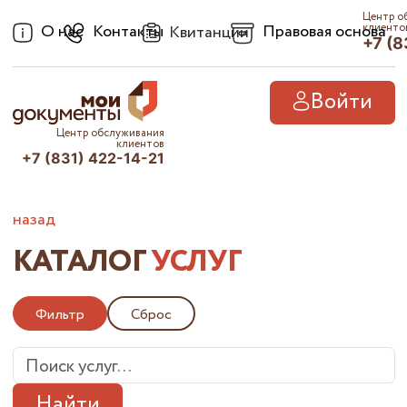
Центр о
О нас
Контакты
Правовая основа
клиенто
Квитанции
+7 (8
Войти
Центр обслуживания
клиентов
+7 (831) 422-14-21
назад
КАТАЛОГ
УСЛУГ
Фильтр
Сброс
Найти