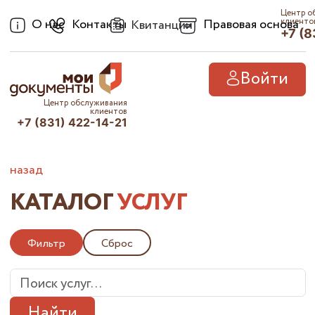
Центр о
О нас
Контакты
Правовая основа
клиенто
Квитанции
+7 (8
Войти
Центр обслуживания
клиентов
+7 (831) 422-14-21
назад
КАТАЛОГ
УСЛУГ
Фильтр
Сброс
Найти