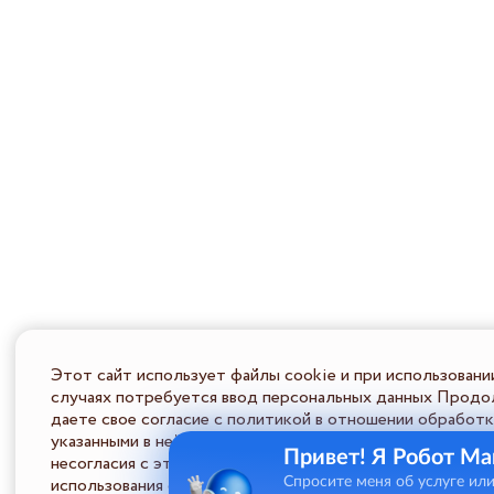
Этот сайт использует файлы cookie и при использовани
случаях потребуется ввод персональных данных Продол
даете свое согласие с политикой в отношении обработк
указанными в ней условиями обработки персональной ин
Привет! Я Робот Ма
несогласия с этими условиями Пользователь должен во
использования сайта.
Спросите меня об услуге ил