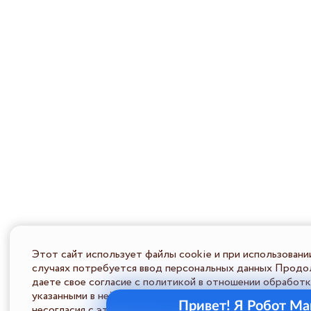
Этот сайт использует файлы cookie и при использовани
случаях потребуется ввод персональных данных Продол
даете свое согласие с политикой в отношении обработк
указанными в ней условиями обработки персональной ин
Привет! Я Робот Ма
несогласия с этими условиями Пользователь должен во