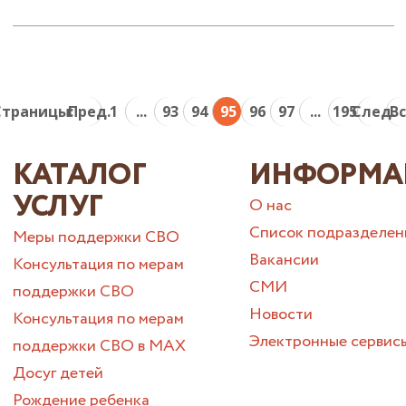
Страницы:
Пред.
1
...
93
94
95
96
97
...
195
След.
В
КАТАЛОГ
ИНФОРМА
УСЛУГ
О нас
Список подразделен
Меры поддержки СВО
Вакансии
Консультация по мерам
СМИ
поддержки СВО
Новости
Консультация по мерам
Электронные сервис
поддержки СВО в МАХ
Досуг детей
Рождение ребенка