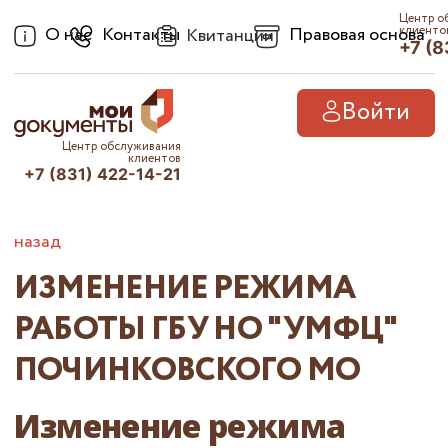
Центр о
О нас
Контакты
Правовая основа
клиенто
Квитанции
+7 (8
Войти
Центр обслуживания
клиентов
+7 (831) 422-14-21
назад
ИЗМЕНЕНИЕ РЕЖИМА
РАБОТЫ ГБУ НО "УМФЦ"
ПОЧИНКОВСКОГО МО
Изменение режима