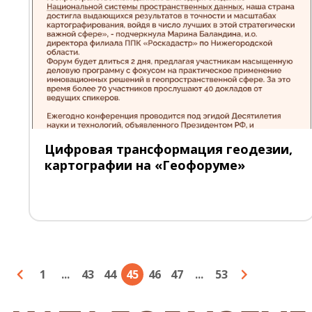
Цифровая трансформация геодезии,
картографии на «Геофоруме»
1
...
43
44
45
46
47
...
53