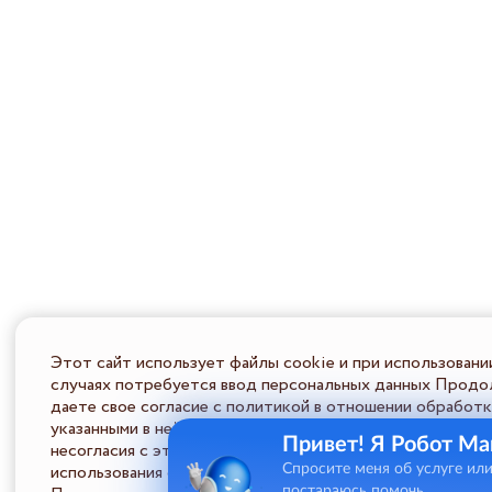
Этот сайт использует файлы cookie и при использовани
случаях потребуется ввод персональных данных Продол
даете свое согласие с политикой в отношении обработк
указанными в ней условиями обработки персональной ин
Привет! Я Робот Ма
несогласия с этими условиями Пользователь должен во
использования сайта.
Спросите меня об услуге ил
постараюсь помочь