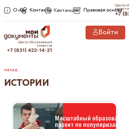
Центр о
О нас
Контакты
Правовая основа
клиенто
Квитанции
+7 (8
Войти
Центр обслуживания
клиентов
+7 (831) 422-14-21
назад
ИСТОРИИ