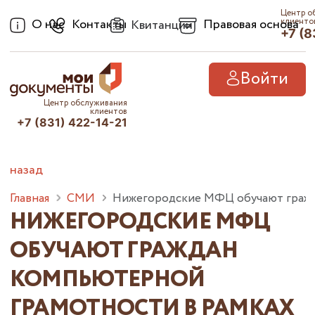
Центр о
О нас
Контакты
Правовая основа
клиенто
Квитанции
+7 (8
Войти
Центр обслуживания
клиентов
+7 (831) 422-14-21
назад
Главная
СМИ
Нижегородские МФЦ обучают гражда
НИЖЕГОРОДСКИЕ МФЦ
ОБУЧАЮТ ГРАЖДАН
КОМПЬЮТЕРНОЙ
ГРАМОТНОСТИ В РАМКАХ