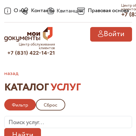
Центр о
О нас
Контакты
Правовая основа
клиенто
Квитанции
+7 (8
Войти
Центр обслуживания
клиентов
+7 (831) 422-14-21
назад
КАТАЛОГ
УСЛУГ
Фильтр
Сброс
Найти