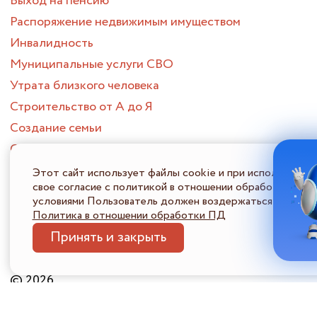
Выход на пенсию
Распоряжение недвижимым имуществом
Инвалидность
Муниципальные услуги СВО
Утрата близкого человека
Строительство от А до Я
Создание семьи
Смена места жительства
Приобретение жилого помещения
Этот сайт использует файлы cookie и при использовани
свое согласие с политикой в отношении обработки перс
Потеря или поиск работы
условиями Пользователь должен воздержаться от испол
Опека и попечительство
Политика в отношении обработки ПД
ПОРТАЛ МНОГОФУНКЦИОНАЛЬНЫХ ЦЕНТРОВ
Принять и закрыть
ПРЕДОСТАВЛЕНИЯ ГОСУДАРСТВЕННЫХ И МУНИЦИПАЛЬНЫХ
УСЛУГ НИЖЕГОРОДСКОЙ ОБЛАСТИ
Политика в отношении обработки ПДн
Информация 
© 2026