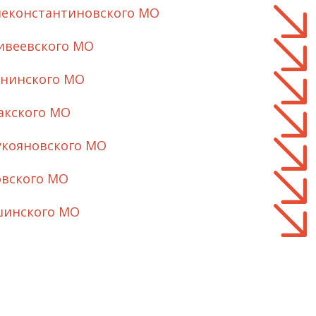
неконстантиновского МО
ивеевского МО
рнинского МО
акского МО
укояновского МО
овского МО
шинского МО