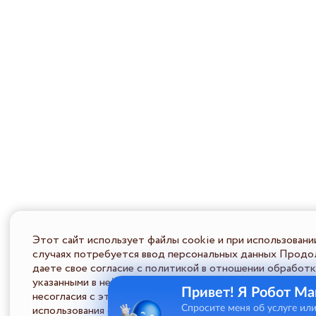
Этот сайт использует файлы cookie и при использовани
случаях потребуется ввод персональных данных Продол
даете свое согласие с политикой в отношении обработк
указанными в ней условиями обработки персональной ин
Привет! Я Робот Ма
несогласия с этими условиями Пользователь должен во
использования сайта.
Спросите меня об услуге ил