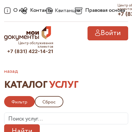
Центр о
О нас
Контакты
Правовая основа
клиенто
Квитанции
+7 (8
Войти
Центр обслуживания
клиентов
+7 (831) 422-14-21
назад
КАТАЛОГ
УСЛУГ
Фильтр
Сброс
Найти