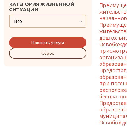
КАТЕГОРИЯ ЖИЗНЕННОЙ
Преимущес
СИТУАЦИИ
жительств
начальног
Все
Преимущес
жительств
дошкольно
Освобожде
присмотра
Сброс
организац
образован
Предостав
образован
при посещ
расположе
бесплатно
Предостав
образован
муниципал
Освобожде