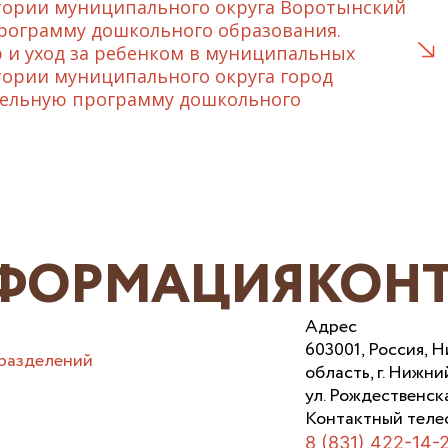
тории муниципального округа Воротынский
рограмму дошкольного образования.
 и уход за ребенком в муниципальных
тории муниципального округа город
тельную программу дошкольного
ФОРМАЦИЯ
КОН
Адрес
603001, Россия, 
разделений
область, г. Нижни
ул. Рождественска
Контактный теле
8 (831) 422-14-