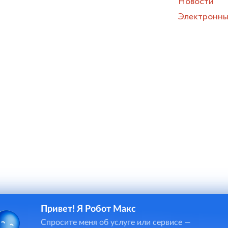
Новости
Электронны
Привет! Я Робот Макс
и онлайн-чата в некоторых случаях потребуется ввод персона
Спросите меня об услуге или сервисе —