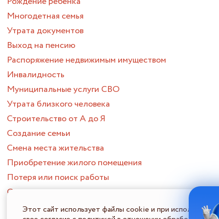
Рождение ребенка
Многодетная семья
Утрата документов
Выход на пенсию
Распоряжение недвижимым имуществом
Инвалидность
Муниципальные услуги СВО
Утрата близкого человека
Строительство от А до Я
Создание семьи
Смена места жительства
Приобретение жилого помещения
Потеря или поиск работы
Опека и попечительство
ПОРТАЛ МНОГОФУНКЦИОНАЛЬНЫХ ЦЕНТРОВ
Этот сайт использует файлы cookie и при использовани
ПРЕДОСТАВЛЕНИЯ ГОСУДАРСТВЕННЫХ И МУНИЦИПАЛЬНЫХ
УСЛУГ НИЖЕГОРОДСКОЙ ОБЛАСТИ