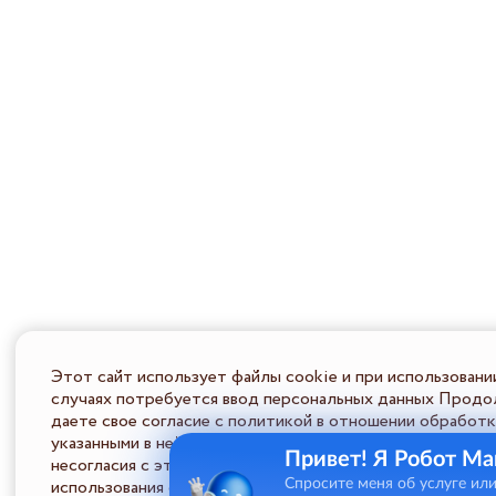
Этот сайт использует файлы cookie и при использовани
случаях потребуется ввод персональных данных Продол
даете свое согласие с политикой в отношении обработк
указанными в ней условиями обработки персональной ин
Привет! Я Робот Ма
несогласия с этими условиями Пользователь должен во
использования сайта.
Спросите меня об услуге ил