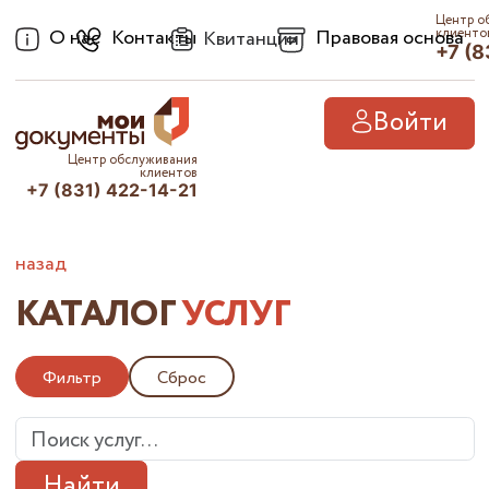
Центр о
О нас
Контакты
Правовая основа
клиенто
Квитанции
+7 (8
Войти
Центр обслуживания
клиентов
+7 (831) 422-14-21
назад
КАТАЛОГ
УСЛУГ
Фильтр
Сброс
Найти