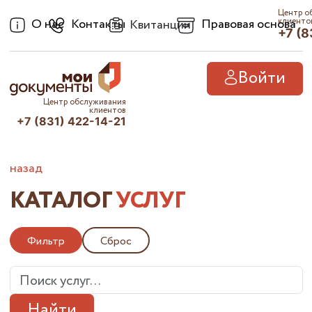
Центр о
О нас
Контакты
Правовая основа
клиенто
Квитанции
+7 (8
Войти
Центр обслуживания
клиентов
+7 (831) 422-14-21
назад
КАТАЛОГ
УСЛУГ
Фильтр
Сброс
Найти