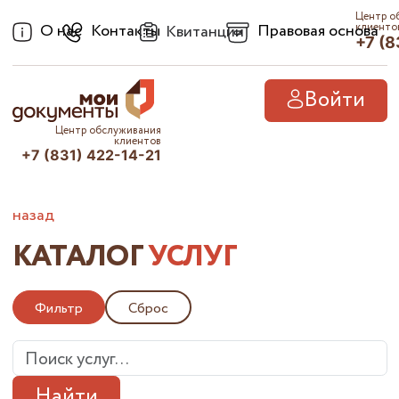
Центр о
О нас
Контакты
Правовая основа
клиенто
Квитанции
+7 (8
Войти
Центр обслуживания
клиентов
+7 (831) 422-14-21
назад
КАТАЛОГ
УСЛУГ
Фильтр
Сброс
Найти