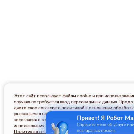
Этот сайт использует файлы cookie и при использовани
случаях потребуется ввод персональных данных Продол
даете свое согласие с политикой в отношении обработк
указанными в ней условиями обработки персональной ин
Привет! Я Робот Ма
несогласия с этими условиями Пользователь должен во
использования сайта.
Спросите меня об услуге ил
Политика в отношении обработки ПД
постараюсь помочь