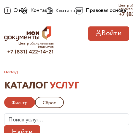
Центр о
О нас
Контакты
Правовая основа
клиенто
Квитанции
+7 (8
Войти
Центр обслуживания
клиентов
+7 (831) 422-14-21
назад
КАТАЛОГ
УСЛУГ
Фильтр
Сброс
Найти