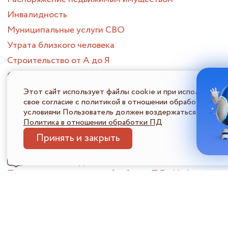
Инвалидность
Муниципальные услуги СВО
Утрата близкого человека
Строительство от А до Я
Создание семьи
Смена места жительства
Этот сайт использует файлы cookie и при использовани
свое согласие с политикой в отношении обработки перс
Приобретение жилого помещения
условиями Пользователь должен воздержаться от испол
Потеря или поиск работы
Политика в отношении обработки ПД
Опека и попечительство
Принять и закрыть
ПОРТАЛ МНОГОФУНКЦИОНАЛЬНЫХ ЦЕНТРОВ
ПРЕДОСТАВЛЕНИЯ ГОСУДАРСТВЕННЫХ И МУНИЦИПАЛЬНЫХ
УСЛУГ НИЖЕГОРОДСКОЙ ОБЛАСТИ
Политика в отношении обработки ПДн
Информация 
© 2026