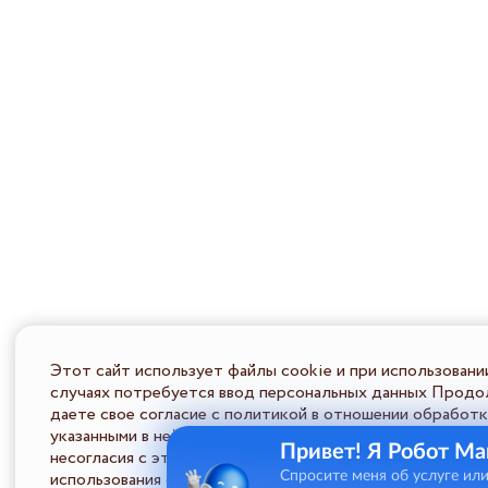
Этот сайт использует файлы cookie и при использовани
случаях потребуется ввод персональных данных Продол
даете свое согласие с политикой в отношении обработк
указанными в ней условиями обработки персональной ин
Привет! Я Робот Ма
несогласия с этими условиями Пользователь должен во
использования сайта.
Спросите меня об услуге ил