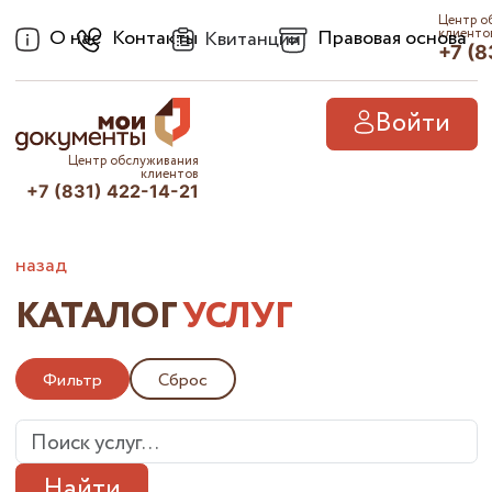
Центр о
О нас
Контакты
Правовая основа
клиенто
Квитанции
+7 (8
Войти
Центр обслуживания
клиентов
+7 (831) 422-14-21
назад
КАТАЛОГ
УСЛУГ
Фильтр
Сброс
Найти