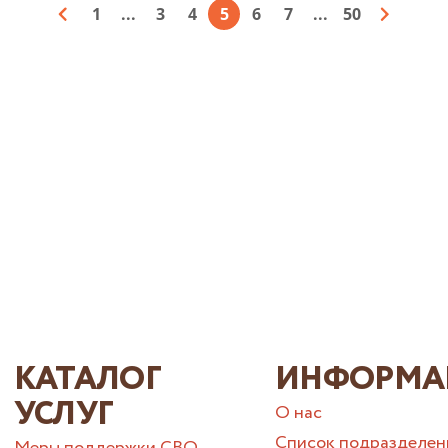
1
...
3
4
5
6
7
...
50
КАТАЛОГ
ИНФОРМА
УСЛУГ
О нас
Список подразделен
Меры поддержки СВО