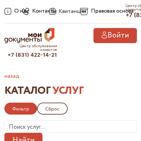
Центр о
О нас
Контакты
Правовая основа
клиенто
Квитанции
+7 (8
Войти
Центр обслуживания
клиентов
+7 (831) 422-14-21
назад
КАТАЛОГ
УСЛУГ
Фильтр
Сброс
Найти