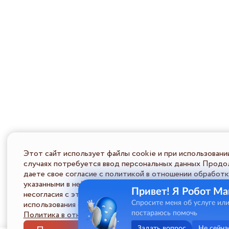
Этот сайт использует файлы cookie и при использовани
случаях потребуется ввод персональных данных Продол
даете свое согласие с политикой в отношении обработк
указанными в ней условиями обработки персональной ин
Привет! Я Робот Ма
несогласия с этими условиями Пользователь должен во
использования сайта.
Спросите меня об услуге ил
Политика в отношении обработки ПД
постараюсь помочь
Задать вопрос
Не сейча