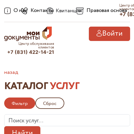
Центр о
О нас
Контакты
Правовая основа
клиенто
Квитанции
+7 (8
Войти
Центр обслуживания
клиентов
+7 (831) 422-14-21
назад
КАТАЛОГ
УСЛУГ
Фильтр
Сброс
Найти