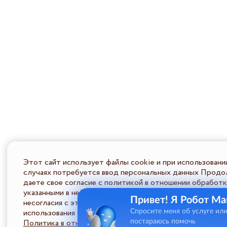
Этот сайт использует файлы cookie и при использовани
случаях потребуется ввод персональных данных Продол
даете свое согласие с политикой в отношении обработк
указанными в ней условиями обработки персональной ин
Привет! Я Робот Ма
несогласия с этими условиями Пользователь должен во
использования сайта.
Спросите меня об услуге ил
Политика в отношении обработки ПД
постараюсь помочь