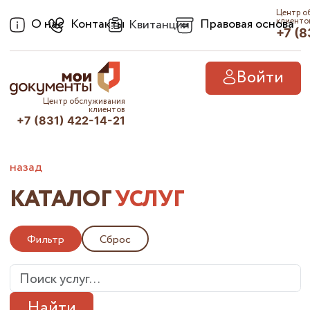
Центр о
О нас
Контакты
Правовая основа
клиенто
Квитанции
+7 (8
Войти
Центр обслуживания
клиентов
+7 (831) 422-14-21
назад
КАТАЛОГ
УСЛУГ
Фильтр
Сброс
Найти