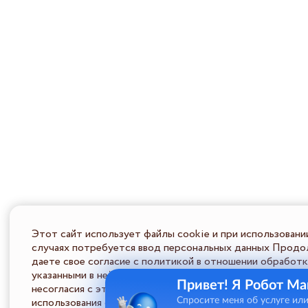
Этот сайт использует файлы cookie и при использовани
случаях потребуется ввод персональных данных Продол
даете свое согласие с политикой в отношении обработк
указанными в ней условиями обработки персональной ин
Привет! Я Робот Ма
несогласия с этими условиями Пользователь должен во
использования сайта.
Спросите меня об услуге ил