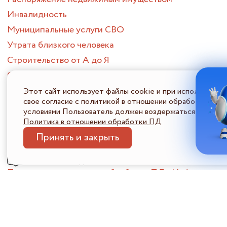
Инвалидность
Муниципальные услуги СВО
Утрата близкого человека
Строительство от А до Я
Создание семьи
Смена места жительства
Этот сайт использует файлы cookie и при использовани
свое согласие с политикой в отношении обработки перс
Приобретение жилого помещения
условиями Пользователь должен воздержаться от испол
Потеря или поиск работы
Политика в отношении обработки ПД
Опека и попечительство
Принять и закрыть
ПОРТАЛ МНОГОФУНКЦИОНАЛЬНЫХ ЦЕНТРОВ
ПРЕДОСТАВЛЕНИЯ ГОСУДАРСТВЕННЫХ И МУНИЦИПАЛЬНЫХ
УСЛУГ НИЖЕГОРОДСКОЙ ОБЛАСТИ
Политика в отношении обработки ПДн
Информация 
© 2026