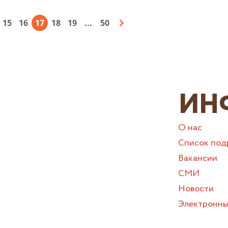
15
16
17
18
19
...
50
ИН
О нас
Список под
Вакансии
СМИ
Новости
Электронны