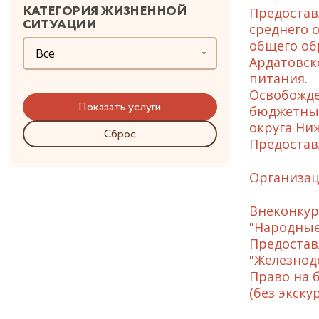
КАТЕГОРИЯ ЖИЗНЕННОЙ
Предостав
СИТУАЦИИ
среднего 
общего об
Все
Ардатовск
питания.
Освобожде
бюджетных
округа Ни
Сброс
Предостав
Организац
Внеконкур
"Народные
Предостав
"Железнод
Право на 
(без экск