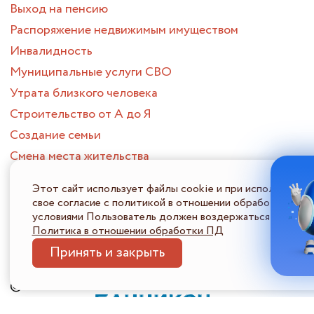
Выход на пенсию
Распоряжение недвижимым имуществом
Инвалидность
Муниципальные услуги СВО
Утрата близкого человека
Строительство от А до Я
Создание семьи
Смена места жительства
Приобретение жилого помещения
Этот сайт использует файлы cookie и при использовани
Потеря или поиск работы
свое согласие с политикой в отношении обработки перс
условиями Пользователь должен воздержаться от испол
Опека и попечительство
Политика в отношении обработки ПД
ПОРТАЛ МНОГОФУНКЦИОНАЛЬНЫХ ЦЕНТРОВ
ПРЕДОСТАВЛЕНИЯ ГОСУДАРСТВЕННЫХ И МУНИЦИПАЛЬНЫХ
Принять и закрыть
УСЛУГ НИЖЕГОРОДСКОЙ ОБЛАСТИ
Политика в отношении обработки ПДн
Информация 
© 2026