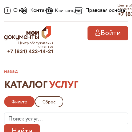
Центр о
О нас
Контакты
Правовая основа
клиенто
Квитанции
+7 (8
Войти
Центр обслуживания
клиентов
+7 (831) 422-14-21
назад
КАТАЛОГ
УСЛУГ
Фильтр
Сброс
Найти