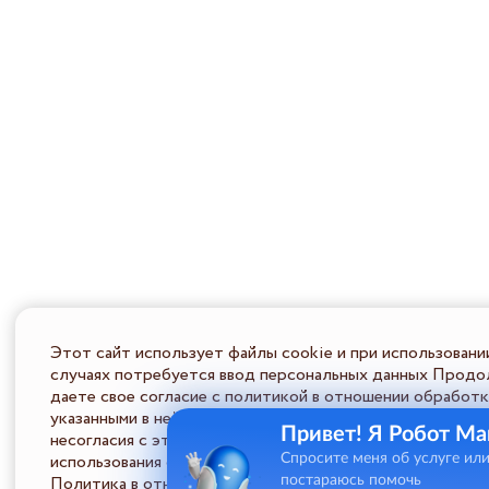
Этот сайт использует файлы cookie и при использовани
случаях потребуется ввод персональных данных Продол
даете свое согласие с политикой в отношении обработк
указанными в ней условиями обработки персональной ин
Привет! Я Робот Ма
несогласия с этими условиями Пользователь должен во
использования сайта.
Спросите меня об услуге ил
Политика в отношении обработки ПД
постараюсь помочь