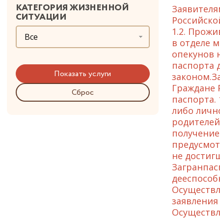
КАТЕГОРИЯ ЖИЗНЕННОЙ
Заявителя
СИТУАЦИИ
Российско
1.2. Прож
Все
в отделе м
опекунов 
паспорта 
законом.З
Граждане 
Сброс
паспорта.
либо лично
родителей
получение 
предусмот
не достигш
Загранпас
дееспособ
Осуществл
заявления
Осуществл