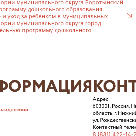
тории муниципального округа Воротынский
рограмму дошкольного образования.
 и уход за ребенком в муниципальных
тории муниципального округа город
тельную программу дошкольного
ФОРМАЦИЯ
КОН
Адрес
603001, Россия, 
разделений
область, г. Нижни
ул. Рождественска
Контактный теле
8 (831) 422-14-