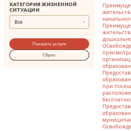
КАТЕГОРИЯ ЖИЗНЕННОЙ
Преимущес
СИТУАЦИИ
жительств
начальног
Все
Преимущес
жительств
дошкольно
Освобожде
присмотра
Сброс
организац
образован
Предостав
образован
при посещ
расположе
бесплатно
Предостав
образован
муниципал
Освобожде