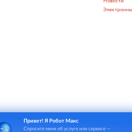
Новости
Электронны
Привет! Я Робот Макс
и онлайн-чата в некоторых случаях потребуется ввод персона
Спросите меня об услуге или сервисе —