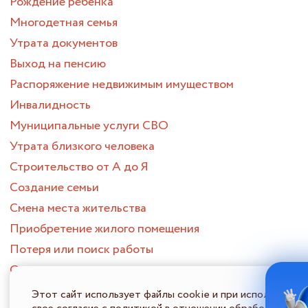
Рождение ребенка
Многодетная семья
Утрата документов
Выход на пенсию
Распоряжение недвижимым имуществом
Инвалидность
Муниципальные услуги СВО
Утрата близкого человека
Строительство от А до Я
Создание семьи
Смена места жительства
Приобретение жилого помещения
Потеря или поиск работы
Опека и попечительство
ПОРТАЛ МНОГОФУНКЦИОНАЛЬНЫХ ЦЕНТРОВ
Этот сайт использует файлы cookie и при использовани
ПРЕДОСТАВЛЕНИЯ ГОСУДАРСТВЕННЫХ И МУНИЦИПАЛЬНЫХ
УСЛУГ НИЖЕГОРОДСКОЙ ОБЛАСТИ