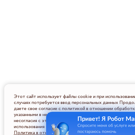
Этот сайт использует файлы cookie и при использовани
случаях потребуется ввод персональных данных Продол
даете свое согласие с политикой в отношении обработк
указанными в ней условиями обработки персональной ин
Привет! Я Робот Ма
несогласия с этими условиями Пользователь должен во
использования сайта.
Спросите меня об услуге ил
Политика в отношении обработки ПД
постараюсь помочь