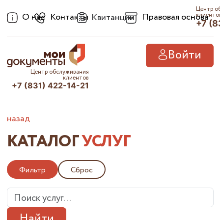
Центр о
О нас
Контакты
Правовая основа
клиенто
Квитанции
+7 (8
Войти
Центр обслуживания
клиентов
+7 (831) 422-14-21
назад
КАТАЛОГ
УСЛУГ
Фильтр
Сброс
Найти