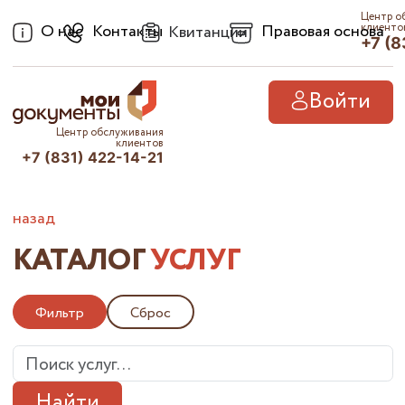
Центр о
О нас
Контакты
Правовая основа
клиенто
Квитанции
+7 (8
Войти
Центр обслуживания
клиентов
+7 (831) 422-14-21
назад
КАТАЛОГ
УСЛУГ
Фильтр
Сброс
Найти