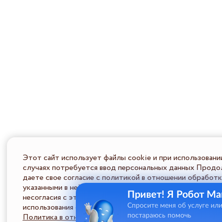
Этот сайт использует файлы cookie и при использовани
случаях потребуется ввод персональных данных Продол
даете свое согласие с политикой в отношении обработк
указанными в ней условиями обработки персональной ин
Привет! Я Робот Ма
несогласия с этими условиями Пользователь должен во
использования сайта.
Спросите меня об услуге ил
Политика в отношении обработки ПД
постараюсь помочь