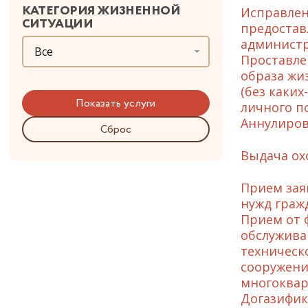
КАТЕГОРИЯ ЖИЗНЕННОЙ
Исправлен
СИТУАЦИИ
предостав
админист
Все
Проставле
образа жи
(без каки
личного п
Аннулиров
Сброс
Выдача ох
Прием зая
нужд граж
Прием от 
обслужива
техническ
сооружени
многоквар
Догазифик