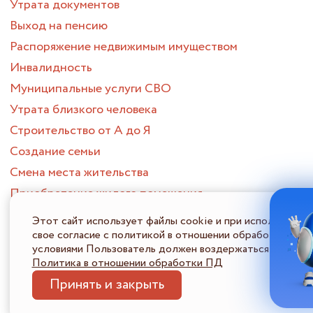
Утрата документов
Выход на пенсию
Распоряжение недвижимым имуществом
Инвалидность
Муниципальные услуги СВО
Утрата близкого человека
Строительство от А до Я
Создание семьи
Смена места жительства
Приобретение жилого помещения
Потеря или поиск работы
Этот сайт использует файлы cookie и при использовани
Опека и попечительство
свое согласие с политикой в отношении обработки перс
условиями Пользователь должен воздержаться от испол
ПОРТАЛ МНОГОФУНКЦИОНАЛЬНЫХ ЦЕНТРОВ
ПРЕДОСТАВЛЕНИЯ ГОСУДАРСТВЕННЫХ И МУНИЦИПАЛЬНЫХ
Политика в отношении обработки ПД
УСЛУГ НИЖЕГОРОДСКОЙ ОБЛАСТИ
Принять и закрыть
Политика в отношении обработки ПДн
Информация 
© 2026