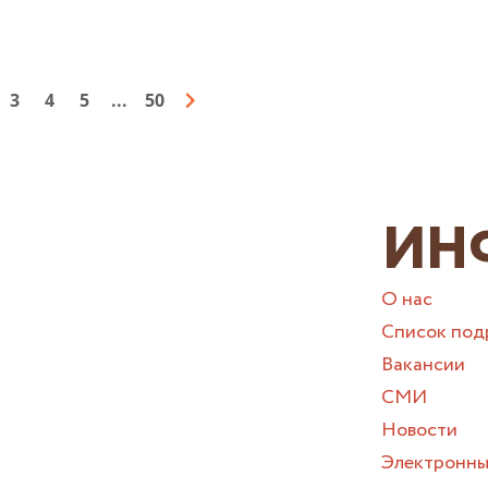
3
4
5
...
50
ИН
О нас
Список под
Вакансии
СМИ
Новости
Электронны