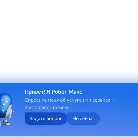
Привет! Я Робот Макс
и онлайн-чата в некоторых случаях потребуется ввод персона
Спросите меня об услуге или сервисе —
ональных данных и указанными в ней условиями обработки перс
постараюсь помочь
ьзования сайта.
Задать вопрос
Не сейчас
о противодействии коррупции
Карта сайта