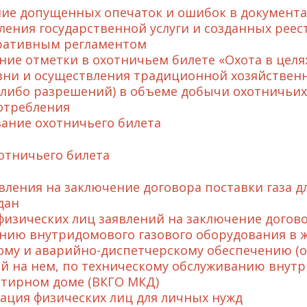
ие допущенных опечаток и ошибок в документа
ления государственной услуги и созданных реес
ративным регламентом
ние отметки в охотничьем билете «Охота в цел
зни и осуществления традиционной хозяйственн
х-либо разрешений) в объеме добычи охотничьих
отребления
ание охотничьего билета
отничьего билета
вления на заключение договора поставки газа 
дан
физических лиц заявлений на заключение догово
нию внутридомового газового оборудования в ж
ому и аварийно-диспетчерскому обеспечению (о
й на нем, по техническому обслуживанию внутр
тирном доме (ВКГО МКД)
ация физических лиц для личных нужд