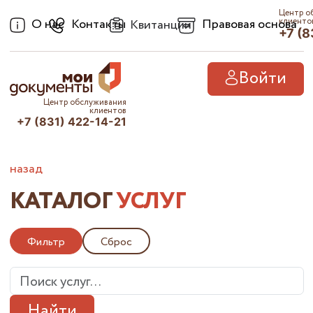
Центр о
О нас
Контакты
Правовая основа
клиенто
Квитанции
+7 (8
Войти
Центр обслуживания
клиентов
+7 (831) 422-14-21
назад
КАТАЛОГ
УСЛУГ
Фильтр
Сброс
Найти