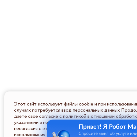
Этот сайт использует файлы cookie и при использовани
случаях потребуется ввод персональных данных Продол
даете свое согласие с политикой в отношении обработк
указанными в ней условиями обработки персональной ин
Привет! Я Робот Ма
несогласия с этими условиями Пользователь должен во
использования сайта.
Спросите меня об услуге ил