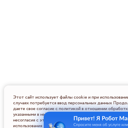
Этот сайт использует файлы cookie и при использовани
случаях потребуется ввод персональных данных Продол
даете свое согласие с политикой в отношении обработк
указанными в ней условиями обработки персональной ин
Привет! Я Робот Ма
несогласия с этими условиями Пользователь должен во
использования сайта.
Спросите меня об услуге ил