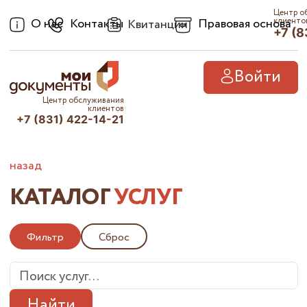
Центр о
О нас
Контакты
Правовая основа
клиенто
Квитанции
+7 (8
Войти
Центр обслуживания
клиентов
+7 (831) 422-14-21
назад
КАТАЛОГ
УСЛУГ
Фильтр
Сброс
Найти