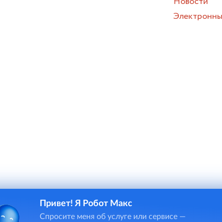
Новости
Электронны
Привет! Я Робот Макс
и онлайн-чата в некоторых случаях потребуется ввод персона
Спросите меня об услуге или сервисе —