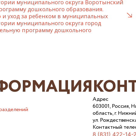
тории муниципального округа Воротынский
рограмму дошкольного образования.
 и уход за ребенком в муниципальных
тории муниципального округа город
тельную программу дошкольного
ФОРМАЦИЯ
КОН
Адрес
603001, Россия, 
разделений
область, г. Нижни
ул. Рождественска
Контактный теле
8 (831) 422-14-