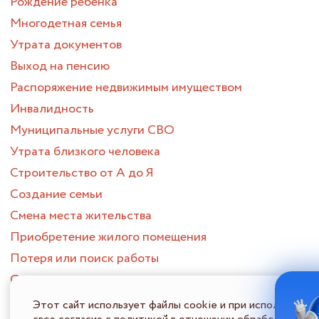
Рождение ребенка
Многодетная семья
Утрата документов
Выход на пенсию
Распоряжение недвижимым имуществом
Инвалидность
Муниципальные услуги СВО
Утрата близкого человека
Строительство от А до Я
Создание семьи
Смена места жительства
Приобретение жилого помещения
Потеря или поиск работы
Опека и попечительство
ПОРТАЛ МНОГОФУНКЦИОНАЛЬНЫХ ЦЕНТРОВ
Этот сайт использует файлы cookie и при использовани
ПРЕДОСТАВЛЕНИЯ ГОСУДАРСТВЕННЫХ И МУНИЦИПАЛЬНЫХ
УСЛУГ НИЖЕГОРОДСКОЙ ОБЛАСТИ