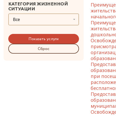
КАТЕГОРИЯ ЖИЗНЕННОЙ
Преимущес
СИТУАЦИИ
жительств
начальног
Все
Преимущес
жительств
дошкольно
Освобожде
присмотра
Сброс
организац
образован
Предостав
образован
при посещ
расположе
бесплатно
Предостав
образован
муниципал
Освобожде