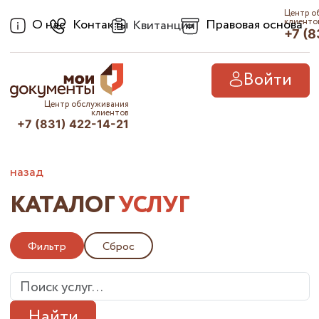
Центр о
О нас
Контакты
Правовая основа
клиенто
Квитанции
+7 (8
Войти
Центр обслуживания
клиентов
+7 (831) 422-14-21
назад
КАТАЛОГ
УСЛУГ
Фильтр
Сброс
Найти