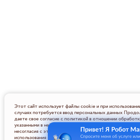
Этот сайт использует файлы cookie и при использовани
случаях потребуется ввод персональных данных Продол
даете свое согласие с политикой в отношении обработк
указанными в ней условиями обработки персональной ин
Привет! Я Робот Ма
несогласия с этими условиями Пользователь должен во
использования сайта.
Спросите меня об услуге ил