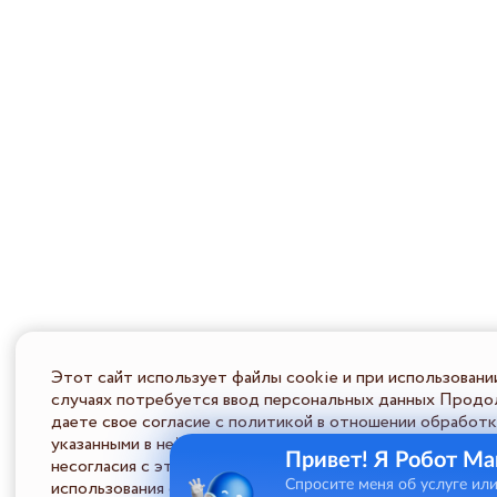
Этот сайт использует файлы cookie и при использовани
случаях потребуется ввод персональных данных Продол
даете свое согласие с политикой в отношении обработк
указанными в ней условиями обработки персональной ин
Привет! Я Робот Ма
несогласия с этими условиями Пользователь должен во
использования сайта.
Спросите меня об услуге ил