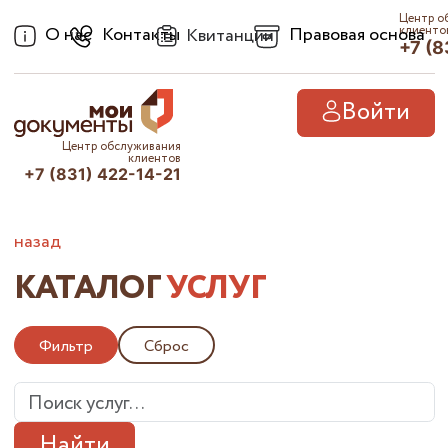
Центр о
О нас
Контакты
Правовая основа
клиенто
Квитанции
+7 (8
Войти
Центр обслуживания
клиентов
+7 (831) 422-14-21
назад
КАТАЛОГ
УСЛУГ
Фильтр
Сброс
Найти