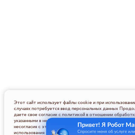
Этот сайт использует файлы cookie и при использовани
случаях потребуется ввод персональных данных Продол
даете свое согласие с политикой в отношении обработк
указанными в ней условиями обработки персональной ин
Привет! Я Робот Ма
несогласия с этими условиями Пользователь должен во
использования сайта.
Спросите меня об услуге ил