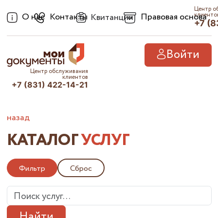
Центр о
О нас
Контакты
Правовая основа
клиенто
Квитанции
+7 (8
Войти
Центр обслуживания
клиентов
+7 (831) 422-14-21
назад
КАТАЛОГ
УСЛУГ
Фильтр
Сброс
Найти