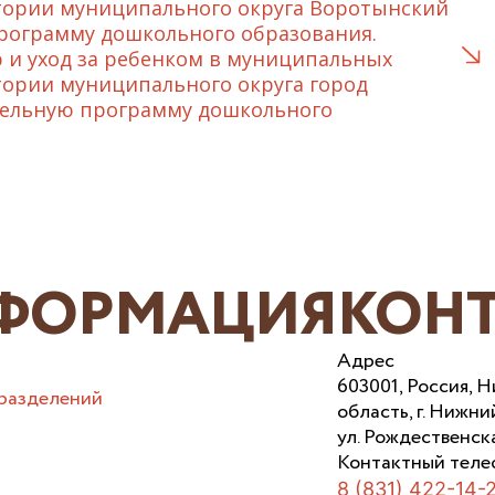
тории муниципального округа Воротынский
рограмму дошкольного образования.
 и уход за ребенком в муниципальных
тории муниципального округа город
тельную программу дошкольного
ФОРМАЦИЯ
КОН
Адрес
603001, Россия, 
разделений
область, г. Нижни
ул. Рождественска
Контактный теле
8 (831) 422-14-