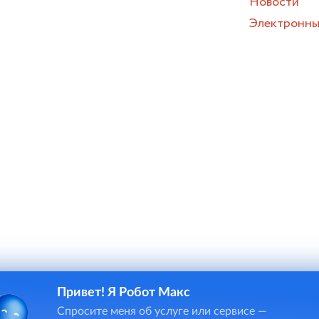
Новости
Электронны
Привет! Я Робот Макс
и онлайн-чата в некоторых случаях потребуется ввод персона
Спросите меня об услуге или сервисе —