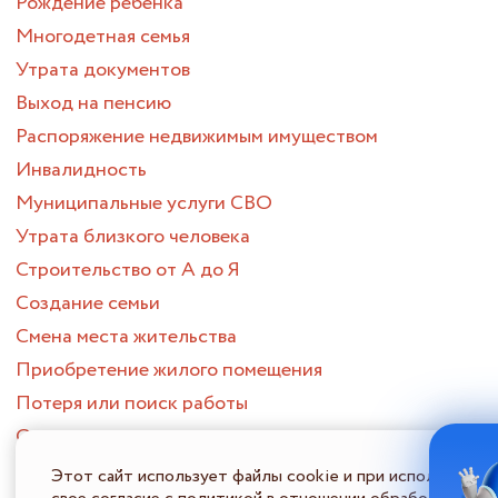
Рождение ребенка
Многодетная семья
Утрата документов
Выход на пенсию
Распоряжение недвижимым имуществом
Инвалидность
Муниципальные услуги СВО
Утрата близкого человека
Строительство от А до Я
Создание семьи
Смена места жительства
Приобретение жилого помещения
Потеря или поиск работы
Опека и попечительство
ПОРТАЛ МНОГОФУНКЦИОНАЛЬНЫХ ЦЕНТРОВ
Этот сайт использует файлы cookie и при использовани
ПРЕДОСТАВЛЕНИЯ ГОСУДАРСТВЕННЫХ И МУНИЦИПАЛЬНЫХ
УСЛУГ НИЖЕГОРОДСКОЙ ОБЛАСТИ