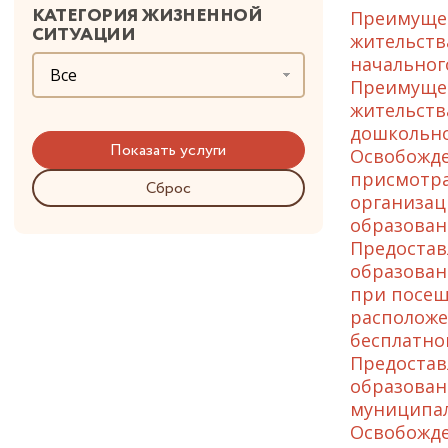
КАТЕГОРИЯ ЖИЗНЕННОЙ
Преимущес
СИТУАЦИИ
жительств
начальног
Все
Преимущес
жительств
дошкольно
Освобожде
присмотра
Сброс
организац
образован
Предостав
образован
при посещ
расположе
бесплатно
Предостав
образован
муниципал
Освобожде