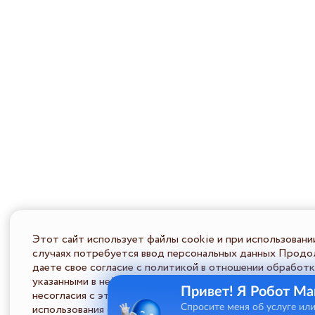
Этот сайт использует файлы cookie и при использовани
случаях потребуется ввод персональных данных Продол
даете свое согласие с политикой в отношении обработк
указанными в ней условиями обработки персональной ин
Привет! Я Робот Ма
несогласия с этими условиями Пользователь должен во
использования сайта.
Спросите меня об услуге ил