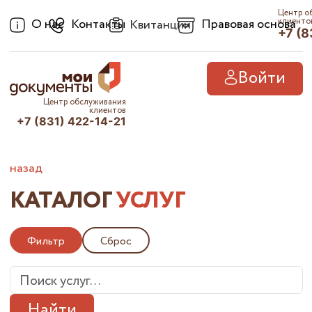
Центр о
О нас
Контакты
Правовая основа
клиенто
Квитанции
+7 (8
Войти
Центр обслуживания
клиентов
+7 (831) 422-14-21
назад
КАТАЛОГ
УСЛУГ
Фильтр
Сброс
Найти