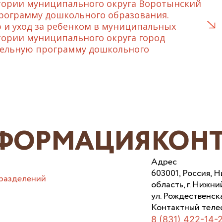
тории муниципального округа Воротынский
рограмму дошкольного образования.
 и уход за ребенком в муниципальных
тории муниципального округа город
тельную программу дошкольного
ФОРМАЦИЯ
КОН
Адрес
603001, Россия, 
разделений
область, г. Нижни
ул. Рождественска
Контактный теле
8 (831) 422-14-