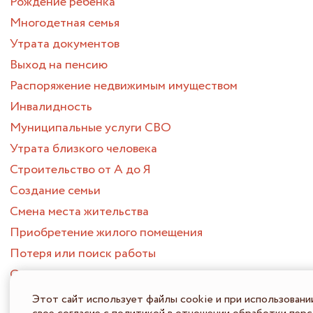
Рождение ребенка
Многодетная семья
Утрата документов
Выход на пенсию
Распоряжение недвижимым имуществом
Инвалидность
Муниципальные услуги СВО
Утрата близкого человека
Строительство от А до Я
Создание семьи
Смена места жительства
Приобретение жилого помещения
Потеря или поиск работы
Опека и попечительство
ПОРТАЛ МНОГОФУНКЦИОНАЛЬНЫХ ЦЕНТРОВ
Этот сайт использует файлы cookie и при использовани
ПРЕДОСТАВЛЕНИЯ ГОСУДАРСТВЕННЫХ И МУНИЦИПАЛЬНЫХ
УСЛУГ НИЖЕГОРОДСКОЙ ОБЛАСТИ