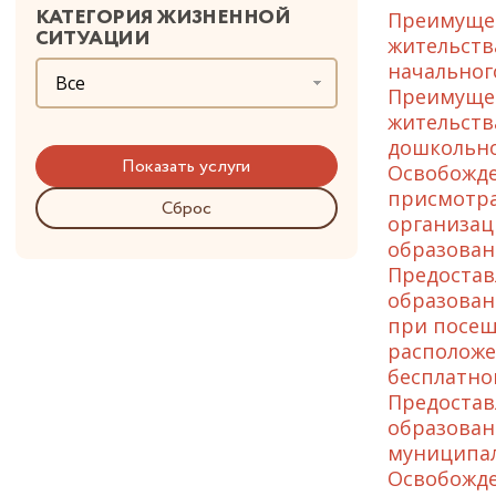
КАТЕГОРИЯ ЖИЗНЕННОЙ
Преимущес
СИТУАЦИИ
жительств
начальног
Все
Преимущес
жительств
дошкольно
Освобожде
присмотра
Сброс
организац
образован
Предостав
образован
при посещ
расположе
бесплатно
Предостав
образован
муниципал
Освобожде