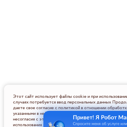
Этот сайт использует файлы cookie и при использовани
случаях потребуется ввод персональных данных Продол
даете свое согласие с политикой в отношении обработк
указанными в ней условиями обработки персональной ин
Привет! Я Робот Ма
несогласия с этими условиями Пользователь должен во
использования сайта.
Спросите меня об услуге ил