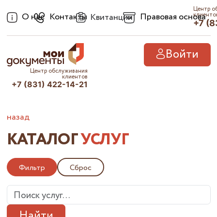
Центр о
О нас
Контакты
Правовая основа
клиенто
Квитанции
+7 (8
Войти
Центр обслуживания
клиентов
+7 (831) 422-14-21
назад
КАТАЛОГ
УСЛУГ
Фильтр
Сброс
Найти